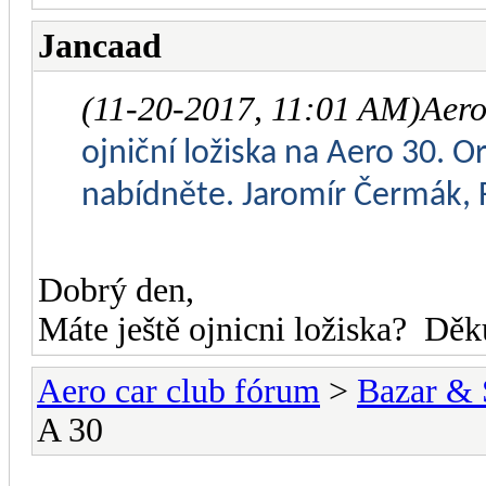
Jancaad
(11-20-2017, 11:01 AM)
Aero
ojniční ložiska na Aero 30. 
nabídněte. Jaromír Čermák, F
Dobrý den,
Máte ještě ojnicni ložiska? Dě
Aero car club fórum
>
Bazar & 
A 30