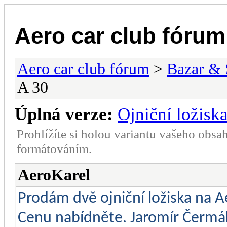
Aero car club fórum
Aero car club fórum
>
Bazar & 
A 30
Úplná verze:
Ojniční ložisk
Prohlížíte si holou variantu vašeho obsa
formátováním.
AeroKarel
Prodám dvě ojniční ložiska na A
Cenu nabídněte. Jaromír Čermák