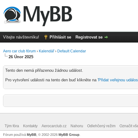
Vítejte návštevníku!
Přihlásit se
Registrovat se
Aero car club fórum
›
Kalendář
›
Default Calendar
26 Únor 2025
Tento den nemá přiřazenou žádnou událost.
Pro vytvoření události na tento den buď klikněte na '
Přidat veřejnou událos
Tým fóra
Kontakty
Aerocarclub.cz
Nahoru
Odlehčený režim
Označit vš
Fórum používá
MyBB
, © 2002-2026
MyBB Group
.