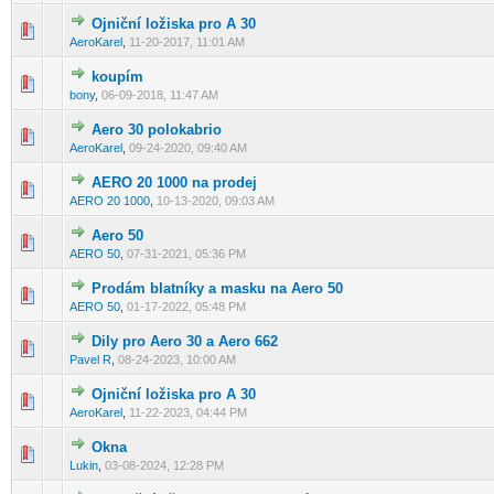
Ojniční ložiska pro A 30
0 hlas(ů) - 0 z 5 možných
1
2
3
4
5
AeroKarel
,
11-20-2017, 11:01 AM
koupím
0 hlas(ů) - 0 z 5 možných
1
2
3
4
5
bony
,
06-09-2018, 11:47 AM
Aero 30 polokabrio
0 hlas(ů) - 0 z 5 možných
1
2
3
4
5
AeroKarel
,
09-24-2020, 09:40 AM
AERO 20 1000 na prodej
0 hlas(ů) - 0 z 5 možných
1
2
3
4
5
AERO 20 1000
,
10-13-2020, 09:03 AM
Aero 50
0 hlas(ů) - 0 z 5 možných
1
2
3
4
5
AERO 50
,
07-31-2021, 05:36 PM
Prodám blatníky a masku na Aero 50
0 hlas(ů) - 0 z 5 možných
1
2
3
4
5
AERO 50
,
01-17-2022, 05:48 PM
Dily pro Aero 30 a Aero 662
0 hlas(ů) - 0 z 5 možných
1
2
3
4
5
Pavel R
,
08-24-2023, 10:00 AM
Ojniční ložiska pro A 30
0 hlas(ů) - 0 z 5 možných
1
2
3
4
5
AeroKarel
,
11-22-2023, 04:44 PM
Okna
0 hlas(ů) - 0 z 5 možných
1
2
3
4
5
Lukin
,
03-08-2024, 12:28 PM