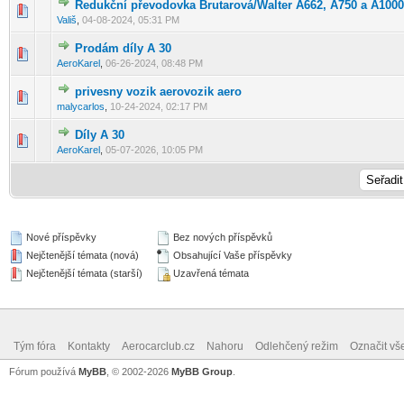
Redukční převodovka Brutarová/Walter A662, A750 a A1000
0 hlas(ů) - 0 z 5 možných
1
2
3
4
5
Vališ
,
04-08-2024, 05:31 PM
Prodám díly A 30
0 hlas(ů) - 0 z 5 možných
1
2
3
4
5
AeroKarel
,
06-26-2024, 08:48 PM
privesny vozik aerovozik aero
0 hlas(ů) - 0 z 5 možných
1
2
3
4
5
malycarlos
,
10-24-2024, 02:17 PM
Díly A 30
0 hlas(ů) - 0 z 5 možných
1
2
3
4
5
AeroKarel
,
05-07-2026, 10:05 PM
Nové příspěvky
Bez nových příspěvků
Nejčtenější témata (nová)
Obsahující Vaše příspěvky
Nejčtenější témata (starší)
Uzavřená témata
Tým fóra
Kontakty
Aerocarclub.cz
Nahoru
Odlehčený režim
Označit vš
Fórum používá
MyBB
, © 2002-2026
MyBB Group
.