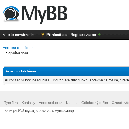
Vítejte návštevníku!
Přihlásit se
Registrovat se
Aero car club fórum
Zpráva fóra
Aero car club fórum
Autorizační kód nesouhlasí. Používáte tuto funkci správně? Prosím, vraťt
Tým fóra
Kontakty
Aerocarclub.cz
Nahoru
Odlehčený režim
Označit vš
Fórum používá
MyBB
, © 2002-2026
MyBB Group
.