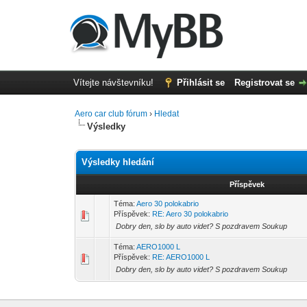
Vítejte návštevníku!
Přihlásit se
Registrovat se
Aero car club fórum
›
Hledat
Výsledky
Výsledky hledání
Příspěvek
Téma:
Aero 30 polokabrio
Příspěvek:
RE: Aero 30 polokabrio
Dobry den, slo by auto videt? S pozdravem Soukup
Téma:
AERO1000 L
Příspěvek:
RE: AERO1000 L
Dobry den, slo by auto videt? S pozdravem Soukup