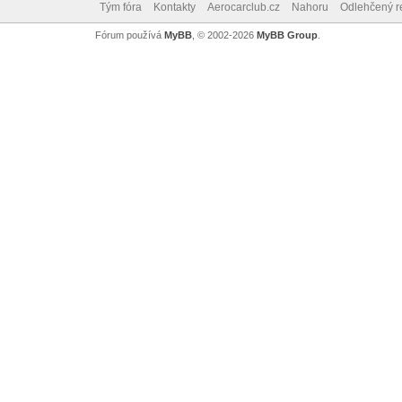
Tým fóra
Kontakty
Aerocarclub.cz
Nahoru
Odlehčený r
Fórum používá
MyBB
, © 2002-2026
MyBB Group
.