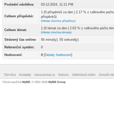
Poslední návštěva:
03-12-2024, 11:21 PM
1 (0 příspěvků za den | 2.17 % z celkového počt
Celkem příspěvků:
příspěvků)
(
Hledat všechny příspěvky
)
1 (0 témat za den | 2.63 % z celkového počtu té
Celkem témat:
(
Hledat všechna témata
)
Strávený čas online:
56 minut(y), 55 sekund(y)
Referenční systém:
0
Hodnocení:
0
[
Detaily hodnocení
]
Tým fóra
Kontakty
Aerocarclub.cz
Nahoru
Odlehčený režim
Označit vš
Fórum používá
MyBB
, © 2002-2026
MyBB Group
.