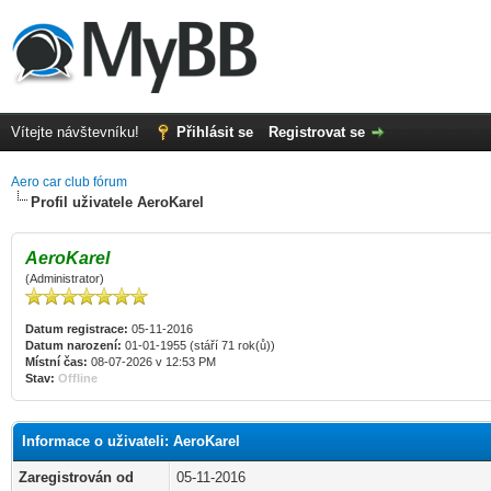
Vítejte návštevníku!
Přihlásit se
Registrovat se
Aero car club fórum
Profil uživatele AeroKarel
AeroKarel
(Administrator)
Datum registrace:
05-11-2016
Datum narození:
01-01-1955 (stáří 71 rok(ů))
Místní čas:
08-07-2026 v 12:53 PM
Stav:
Offline
Informace o uživateli: AeroKarel
Zaregistrován od
05-11-2016