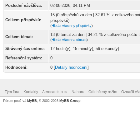
Poslední návštěva:
02-08-2026, 04:11 PM
15 (0 příspěvků za den | 32.61 % z celkového po
Celkem příspěvků:
příspěvků)
(
Hledat všechny příspěvky
)
13 (0 témat za den | 34.21 % z celkového počtu 
Celkem témat:
(
Hledat všechna témata
)
Strávený čas online:
12 hodin(y), 15 minut(y), 56 sekund(y)
Referenční systém:
0
Hodnocení:
0
[
Detaily hodnocení
]
Tým fóra
Kontakty
Aerocarclub.cz
Nahoru
Odlehčený režim
Označit vš
Fórum používá
MyBB
, © 2002-2026
MyBB Group
.