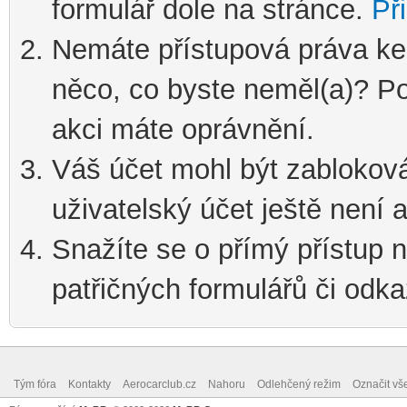
formulář dole na stránce.
Při
Nemáte přístupová práva ke
něco, co byste neměl(a)? Pod
akci máte oprávnění.
Váš účet mohl být zablokov
uživatelský účet ještě není a
Snažíte se o přímý přístup n
patřičných formulářů či odka
Tým fóra
Kontakty
Aerocarclub.cz
Nahoru
Odlehčený režim
Označit vš