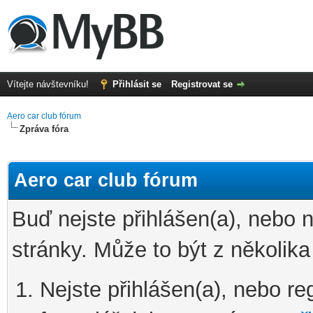
Vítejte návštevníku!
Přihlásit se
Registrovat se
Aero car club fórum
Zpráva fóra
Aero car club fórum
Buď nejste přihlášen(a), nebo 
stránky. Může to být z několik
Nejste přihlášen(a), nebo reg