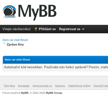
Vítejte návštevníku!
Přihlásit se
Registrovat se
Aero car club fórum
Zpráva fóra
Aero car club fórum
Autorizační kód nesouhlasí. Používáte tuto funkci správně? Prosím, vraťt
Tým fóra
Kontakty
Aerocarclub.cz
Nahoru
Odlehčený režim
Označit vš
Fórum používá
MyBB
, © 2002-2026
MyBB Group
.