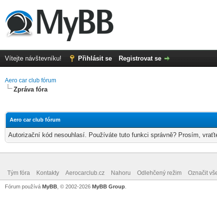
Vítejte návštevníku!
Přihlásit se
Registrovat se
Aero car club fórum
Zpráva fóra
Aero car club fórum
Autorizační kód nesouhlasí. Používáte tuto funkci správně? Prosím, vraťt
Tým fóra
Kontakty
Aerocarclub.cz
Nahoru
Odlehčený režim
Označit vš
Fórum používá
MyBB
, © 2002-2026
MyBB Group
.