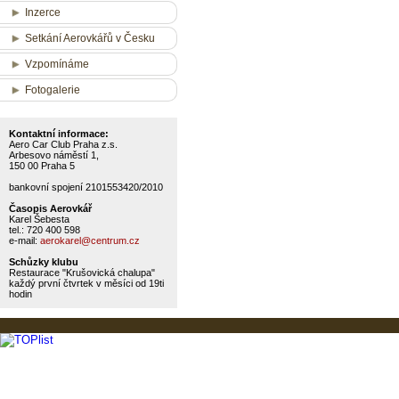
Inzerce
Setkání Aerovkářů v Česku
Vzpomínáme
Fotogalerie
Kontaktní informace:
Aero Car Club Praha z.s.
Arbesovo náměstí 1,
150 00 Praha 5
bankovní spojení 2101553420/2010
Časopis Aerovkář
Karel Šebesta
tel.: 720 400 598
e-mail:
aerokarel@centrum.cz
Schůzky klubu
Restaurace "Krušovická chalupa"
každý první čtvrtek v měsíci od 19ti
hodin