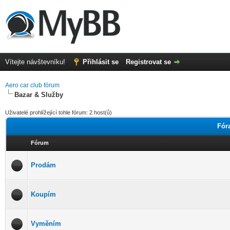
Vítejte návštevníku!
Přihlásit se
Registrovat se
Aero car club fórum
Bazar & Služby
Uživatelé prohlížející tohle fórum: 2 host(ů)
Fór
Fórum
Prodám
Koupím
Vyměním