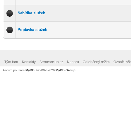
Nabídka služeb
Poptávka služeb
Tým fóra
Kontakty
Aerocarclub.cz
Nahoru
Odlehčený režim
Označit vš
Fórum používá
MyBB
, © 2002-2026
MyBB Group
.