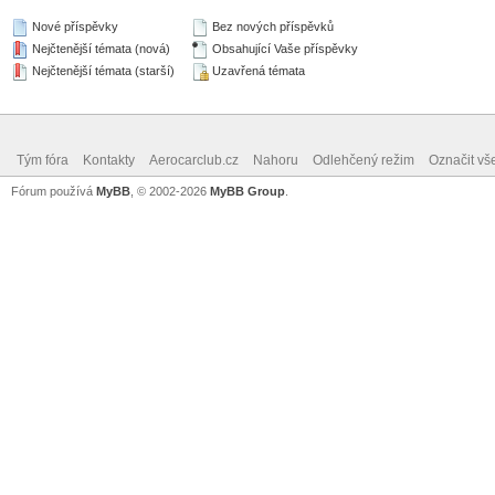
Nové příspěvky
Bez nových příspěvků
Nejčtenější témata (nová)
Obsahující Vaše příspěvky
Nejčtenější témata (starší)
Uzavřená témata
Tým fóra
Kontakty
Aerocarclub.cz
Nahoru
Odlehčený režim
Označit vš
Fórum používá
MyBB
, © 2002-2026
MyBB Group
.