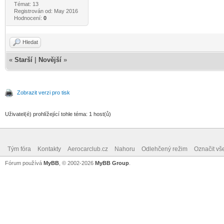
Témat: 13
Registrován od: May 2016
Hodnocení:
0
Hledat
«
Starší
|
Novější
»
Zobrazit verzi pro tisk
Uživatel(é) prohlížející tohle téma: 1 host(ů)
Tým fóra
Kontakty
Aerocarclub.cz
Nahoru
Odlehčený režim
Označit vš
Fórum používá
MyBB
, © 2002-2026
MyBB Group
.