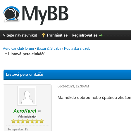
Vítejte návštevníku!
Přihlásit se
Registrovat se
Aero car club fórum
›
Bazar & Služby
›
Poptávka služeb
Listová pera cinkáčů
r
Listová pera cinkáčů
06-24-2023, 12:36 AM
Má někdo dobrou nebo špatnou zkušen
AeroKarel
Administrator
Příspěvků: 15